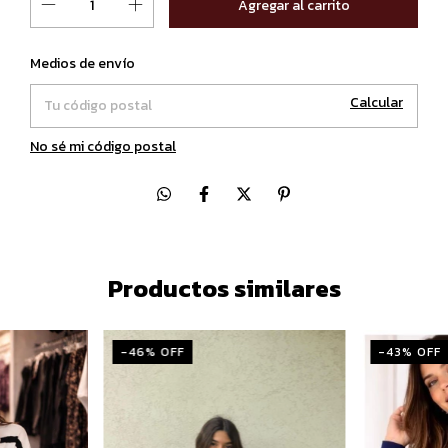
Cambiar CP
Entregas para el CP:
Medios de envío
Calcular
No sé mi código postal
Productos similares
-
46
% OFF
-
43
% OFF