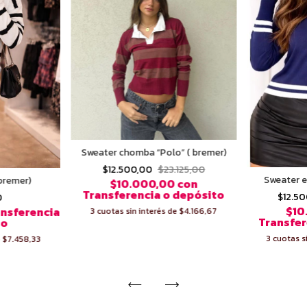
Sweater chomba “Polo” ( bremer)
$12.500,00
$23.125,00
Sweater 
bremer)
$10.000,00
con
Transferencia o depósito
$12.5
0
$10
ansferencia
3
cuotas sin interés de
$4.166,67
Transfer
to
3
cuotas s
e
$7.458,33