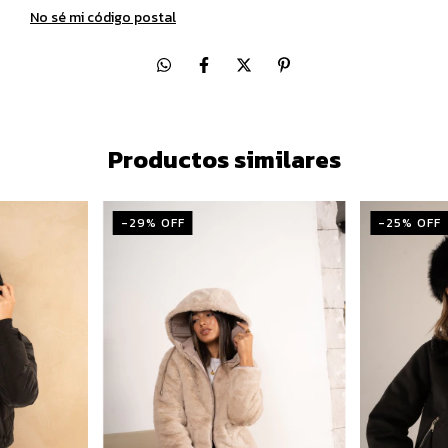
No sé mi código postal
Productos similares
-
29
% OFF
-
25
% OFF