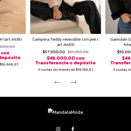
H (art.4436)
Campera Teddy reversible con piel (
Gamulán SO
art.4440)
inte
.000,00
$57.500,00
$81.250,00
$55.0
0
con
 depósito
$46.000,00
con
$44
Transferencia o depósito
Transfer
$16.666,67
3
cuotas sin interés de
$19.166,67
3
cuotas si