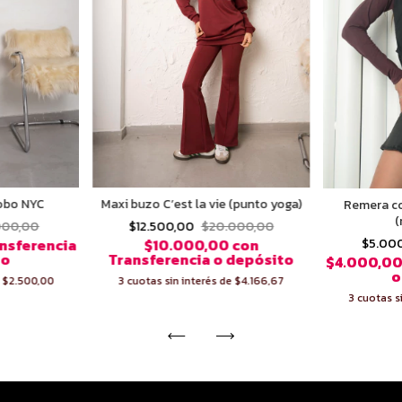
obo NYC
Maxi buzo C’est la vie (punto yoga)
Remera c
(
000,00
$12.500,00
$20.000,00
$5.00
nsferencia
$10.000,00
con
to
Transferencia o depósito
$4.000,0
o
e
$2.500,00
3
cuotas sin interés de
$4.166,67
3
cuotas s