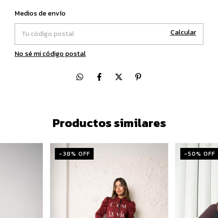
Cambiar CP
Entregas para el CP:
Medios de envío
Calcular
No sé mi código postal
Productos similares
-
38
% OFF
-
50
% OFF